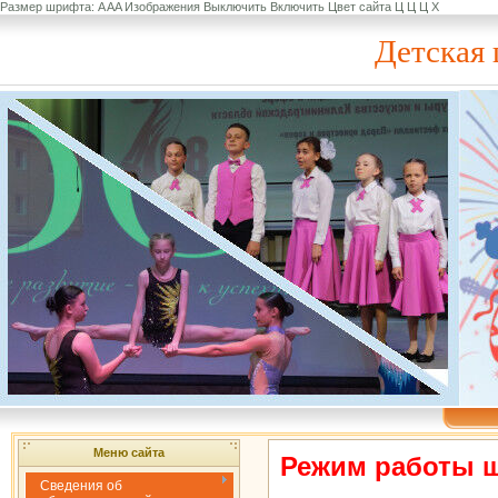
Размер шрифта:
A
A
A
Изображения
Выключить
Включить
Цвет сайта
Ц
Ц
Ц
Х
Детская 
Меню сайта
Режим работы ш
Сведения об