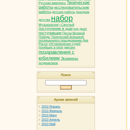
Творческие
Русская живопись
работы
исследовательские
работы
детские работы
праздник
набор
детства
Музыкальное
г.Светлый
поступление в дши
рэр
дшит
поступившие
Песни Великой
Победы
Творческий флешмоб
посвященного празднованию Дня
Росси
«Установление судеб
погибших и проп
диктант
поздравления с
юбилеем
Экзамены
поздравляем
Поиск
Архив записей
2010 Январь
2010 Февраль
2010 Март
2010 Апрель
2010 Май