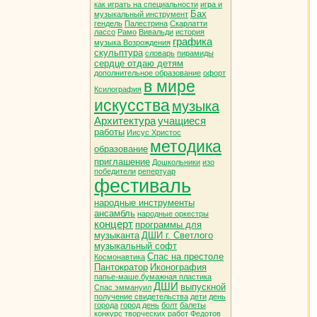
как играть на специальности
игра и
Бах
музыкальный инструмент
гендель
Палестрина
Скарлатти
лассо
Рамо
Вивальди
история
графика
музыка Возрождения
скульптура
словарь
пирамиды
сердце отдаю детям
дополнительное образование
офорт
в мире
Ксилография
искусства
музыка
Архитектура
учащиеся
работы
Иисус Христос
методика
образование
приглашение
Дошкольники
изо
победители
репертуар
фестиваль
народные инструменты
ансамбль
народные оркестры
концерт
программы для
музыканта
ДШИ г. Светлого
музыкальный софт
Спас на престоле
Космонавтика
Пантократор
Иконография
папье-маше.бумажная пластика
ДШИ
выпускной
Спас эммануил
получение свидетельства
дети
день
города
город
день
болт
балеты
конкурс творческих работ
Федотов