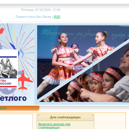
Пятница, 07.08.2026, 17:09
Приветствую Вас
Гость
|
RSS
Вход
Для слабовидящих
Включить версию для
слабовидящих