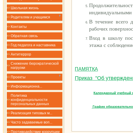
Продолжительн
Школьная жизнь
индивидуальными з
Родителям и учащимся
В течение всего 
Контакты
рабочих поверхнос
Обратная связь
Вход в школу пос
этажа с соблюдени
Год педагога и наставника
Антитеррор
Снижение бюрократической
нагрузки
ПАМЯТКА
Проекты
Приказ "Об утверждени
​​​​​​​Информационна...
Календарный учебный г
Политика
конфиденциальности
персональных данных
График образовательно
Реализация типовых м...
Часто задаваемые воп...
Противодействие коррупции