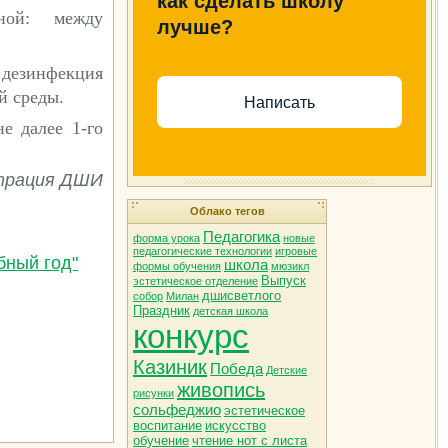
как сделать школу
ной: между
лучше?
 дезинфекция
й среды.
Написать
е далее 1-го
страция ДШИ
Облако тегов
Педагогика
форма урока
новые
педагогические технологии
игровые
бный год"
школа
формы обучения
мюзикл
Выпуск
эстетическое отделение
дшисветлого
собор
Милан
Праздник
детская школа
конкурс
Казиник
Победа
Детские
живопись
рисунки
сольфеджио
эстетическое
воспитание
искусство
обучение
чтение нот с листа