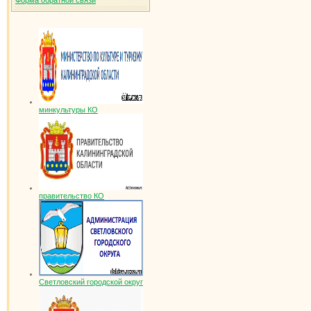
Форма обратной связи
минкультуры КО
правительство КО
Светловский городской округ