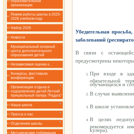
образовательной
организации
Режим работы школы в 2025-
2026 учебном году
Набор 2026
Убедительная просьба,
Новости
заболеваний (респират
Муниципальный опорный
центр дополнительного
В связи с остающейс
образования детей
предусмотрены некоторы
Независимая оценка к...
При входе в зда
Конкурсы, фестивали,
конференции
обязательной те
обучающихся и со
Организация отдыха и
оздоровление детей Летний
В случае выявлени
пришкольный лагерь "Радуга"
Наша школа
В школе установле
Пресса о нас
В целях недопу
Отделения школы
рекомендуется и
кулера).
Методические публикации