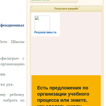
Госуслуги решаем
инфекционных
.
Решаем вместе
аботе Школы
«фильтры» с
организацию
лям.
ки рук.
Есть предложения по
организации учебного
ому ребенку
процесса или знаете,
 набрать из