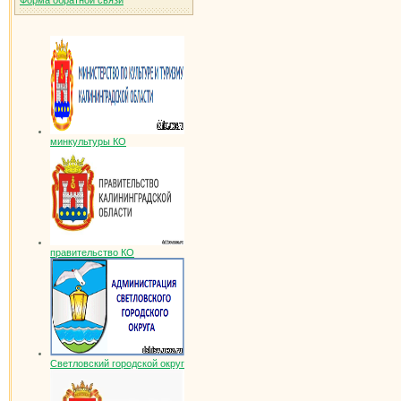
Форма обратной связи
минкультуры КО
правительство КО
Светловский городской округ