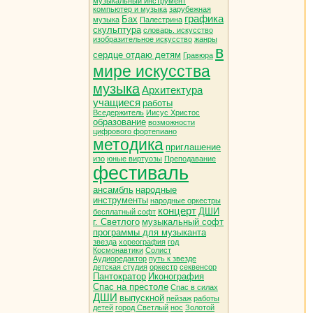
музыкальный инструмент
компьютер и музыка
зарубежная
графика
Бах
музыка
Палестрина
скульптура
словарь. искусство
изобразительное искусство
жанры
в
сердце отдаю детям
Гравюра
мире искусства
музыка
Архитектура
учащиеся
работы
Вседержитель
Иисус Христос
образование
возможности
цифрового фортепиано
методика
приглашение
изо
юные виртуозы
Преподавание
фестиваль
ансамбль
народные
инструменты
народные оркестры
концерт
ДШИ
бесплатный софт
г. Светлого
музыкальный софт
программы для музыканта
звезда
хореография
год
Космонавтики
Солист
Аудиоредактор
путь к звезде
детская студия
оркестр
секвенсор
Пантократор
Иконография
Спас на престоле
Спас в силах
ДШИ
выпускной
пейзаж
работы
детей
город Светлый
нос
Золотой