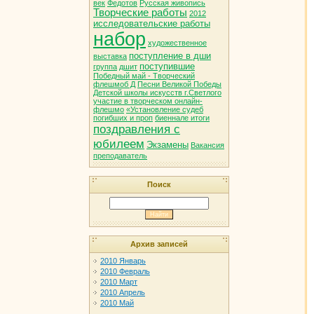
век
Федотов
Русская живопись
Творческие работы
2012
исследовательские работы
набор
художественное
поступление в дши
выставка
поступившие
группа
дшит
Победный май - Творческий
флешмоб Д
Песни Великой Победы
Детской школы искусств г.Светлого
участие в творческом онлайн-
флешмо
«Установление судеб
погибших и проп
биеннале итоги
поздравления с
юбилеем
Экзамены
Вакансия
преподаватель
Поиск
Архив записей
2010 Январь
2010 Февраль
2010 Март
2010 Апрель
2010 Май