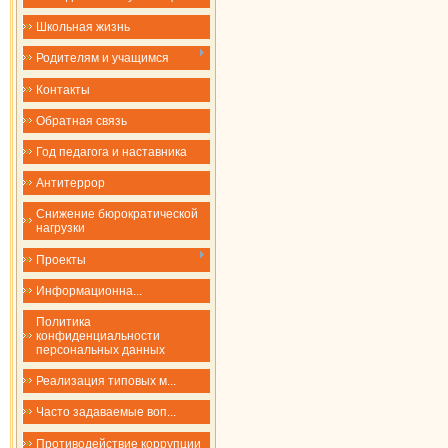
Школьная жизнь
Родителям и учащимся
Контакты
Обратная связь
Год педагога и наставника
Антитеррор
Снижение бюрократической
нагрузки
Проекты
​​​​​​​Информационна...
Политика
конфиденциальности
персональных данных
Реализация типовых м...
Часто задаваемые воп...
Противодействие коррупции