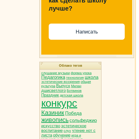
как сделать школу
лучше?
Написать
Облако тегов
слушание музыки
форма урока
Педагогика
школа
технология
эстетические воззрения
общая
Выпуск
культура
Милан
дшисветлого
Ботвинов
Праздник
детская школа
конкурс
Казиник
Победа
живопись
сольфеджио
искусство
эстетическое
воспитание
чтение нот с
слух
листа
обучение
игра и