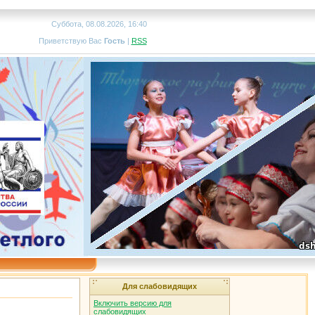
Суббота, 08.08.2026, 16:40
Приветствую Вас
Гость
|
RSS
Для слабовидящих
Включить версию для
слабовидящих