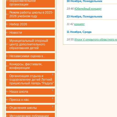
образовательной
30 Ноября, Понедельник
организации
19:46
Юбилейный концерт
Режим работы школы в 2025-
2026 учебном году
23 Ноября, Понедельник
11:42
концерт
Набор 2026
11 Ноября, Среда
Новости
18:55
Итоги V открытого областного
Муниципальный опорный
центр дополнительного
образования детей
Независимая оценка к...
Конкурсы, фестивали,
конференции
Организация отдыха и
оздоровление детей Летний
пришкольный лагерь "Радуга"
Наша школа
Пресса о нас
Отделения школы
Методические публикации