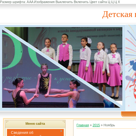
Размер шрифта:
A
A
A
Изображения
Выключить
Включить
Цвет сайта
Ц
Ц
Ц
Х
Детская 
Меню сайта
Главная
»
2015
»
Ноябрь
Сведения об