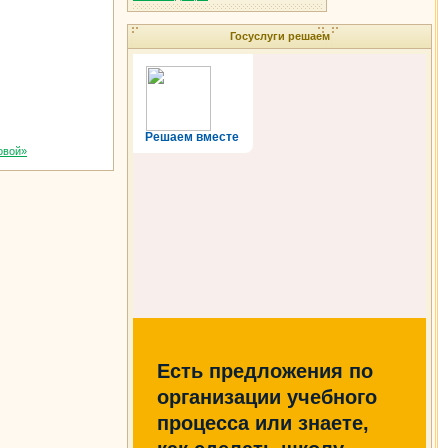
Госуслуги решаем
Решаем вместе
овой»
Есть предложения по
организации учебного
процесса или знаете,