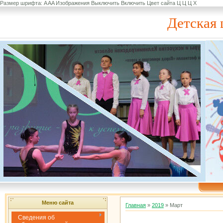
Размер шрифта:
A
A
A
Изображения
Выключить
Включить
Цвет сайта
Ц
Ц
Ц
Х
Детская 
Меню сайта
Главная
»
2019
»
Март
Сведения об