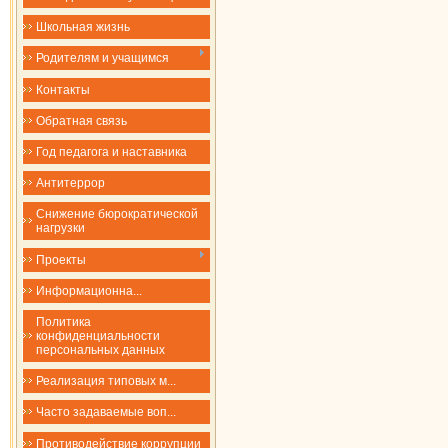
Школьная жизнь
Родителям и учащимся
Контакты
Обратная связь
Год педагога и наставника
Антитеррор
Снижение бюрократической
нагрузки
Проекты
​​​​​​​Информационна...
Политика
конфиденциальности
персональных данных
Реализация типовых м...
Часто задаваемые воп...
Противодействие коррупции