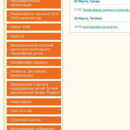
образовательной
20 Марта, Среда
организации
17:41
Тепло наших сердец и голосов 
Режим работы школы в 2025-
2026 учебном году
14 Марта, Четверг
13:30
приглашаем на конкурс
Набор 2026
Новости
Муниципальный опорный
центр дополнительного
образования детей
Независимая оценка к...
Конкурсы, фестивали,
конференции
Организация отдыха и
оздоровление детей Летний
пришкольный лагерь "Радуга"
Наша школа
Пресса о нас
Отделения школы
Методические публикации