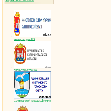
Форма обратной связи
минкультуры КО
правительство КО
Светловский городской округ