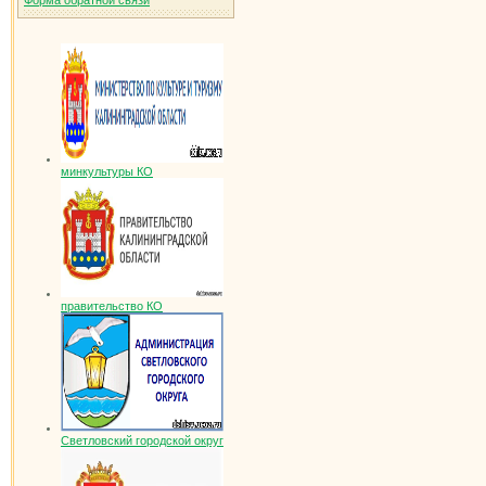
Форма обратной связи
минкультуры КО
правительство КО
Светловский городской округ