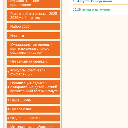
образовательной
15 Августа, Понедельник
организации
15:19
приказ о зачислении
Режим работы школы в 2025-
2026 учебном году
Набор 2026
Новости
Муниципальный опорный
центр дополнительного
образования детей
Независимая оценка к...
Конкурсы, фестивали,
конференции
Организация отдыха и
оздоровление детей Летний
пришкольный лагерь "Радуга"
Наша школа
Пресса о нас
Отделения школы
Методические публикации