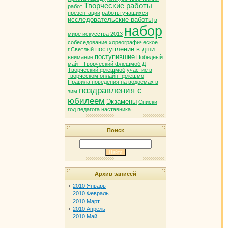
Творческие работы
работ
презентации
работы учащихся
исследовательские работы
в
набор
мире искусства 2013
собеседование
хореографическое
поступление в дши
г.Светлый
поступившие
внимание
Победный
май - Творческий флешмоб Д
Творческий флешмоб
участие в
творческом онлайн- флешмо
Правила поведения на водоемах в
поздравления с
зим
юбилеем
Экзамены
Списки
год педагога наставника
Поиск
Архив записей
2010 Январь
2010 Февраль
2010 Март
2010 Апрель
2010 Май