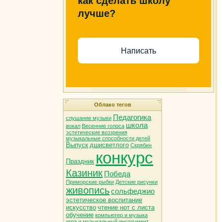
как сделать школу
лучше?
Написать
Облако тегов
Педагогика
слушание музыки
школа
вокал
Весенние голоса
эстетические воззрения
музыкальные способности детей
Выпуск
дшисветлого
Скрябин
конкурс
Праздник
Казиник
Победа
Приморские рыбки
Детские рисунки
живопись
сольфеджио
эстетическое воспитание
искусство
чтение нот с листа
обучение
компьютер и музыка
игра и музыкальный инструмент