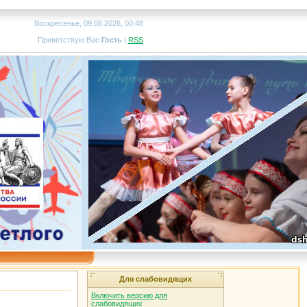
Воскресенье, 09.08.2026, 00:48
Приветствую Вас
Гость
|
RSS
Для слабовидящих
Включить версию для
слабовидящих