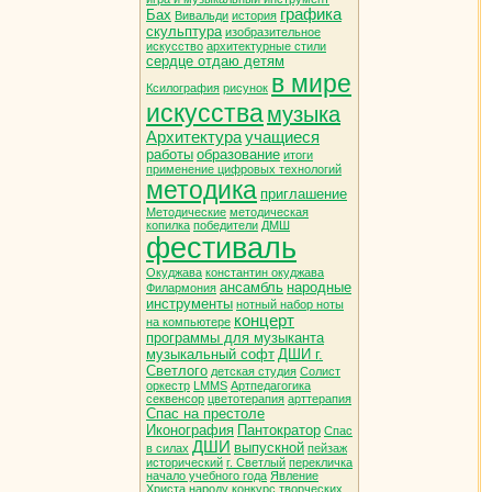
графика
Бах
Вивальди
история
скульптура
изобразительное
искусство
архитектурные стили
сердце отдаю детям
в мире
Ксилография
рисунок
искусства
музыка
Архитектура
учащиеся
работы
образование
итоги
применение цифровых технологий
методика
приглашение
Методические
методическая
копилка
победители
ДМШ
фестиваль
Окуджава
константин окуджава
ансамбль
народные
Филармония
инструменты
нотный набор ноты
концерт
на компьютере
программы для музыканта
музыкальный софт
ДШИ г.
Светлого
детская студия
Солист
оркестр
LMMS
Артпедагогика
секвенсор
цветотерапия
арттерапия
Спас на престоле
Иконография
Пантократор
Спас
ДШИ
выпускной
в силах
пейзаж
исторический
г. Светлый
перекличка
начало учебного года
Явление
Христа народу
конкурс творческих