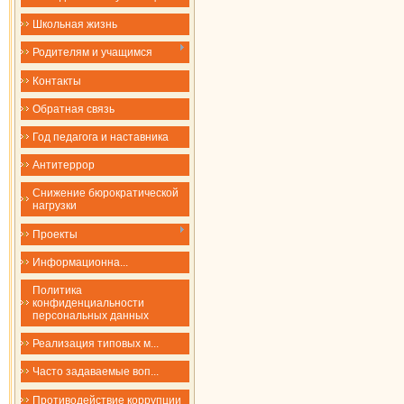
Школьная жизнь
Родителям и учащимся
Контакты
Обратная связь
Год педагога и наставника
Антитеррор
Снижение бюрократической
нагрузки
Проекты
​​​​​​​Информационна...
Политика
конфиденциальности
персональных данных
Реализация типовых м...
Часто задаваемые воп...
Противодействие коррупции