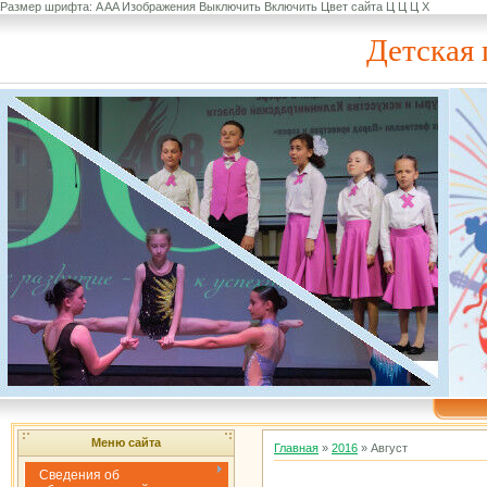
Размер шрифта:
A
A
A
Изображения
Выключить
Включить
Цвет сайта
Ц
Ц
Ц
Х
Детская 
Меню сайта
Главная
»
2016
»
Август
Сведения об