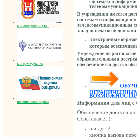
системам и информа
телекоммуникацион
В учреждении имеется до
системам и информацион
телекоммуникационным се
минобразования КО
т.ч. для педагогов дополн
Электронные образов
которым обеспечива
Учреждение не располага
образовательными ресурс
обеспечивается доступ об
минкультуры РФ
ОБУЧ
ОГРАНИЧЕННЫ
ВОЗМОЖНОСТЯМИ
Информация для лиц с
независимая оценка
Обеспечение доступа ли
Советская,3, )
:
пандус-2
кнопка вызова перс