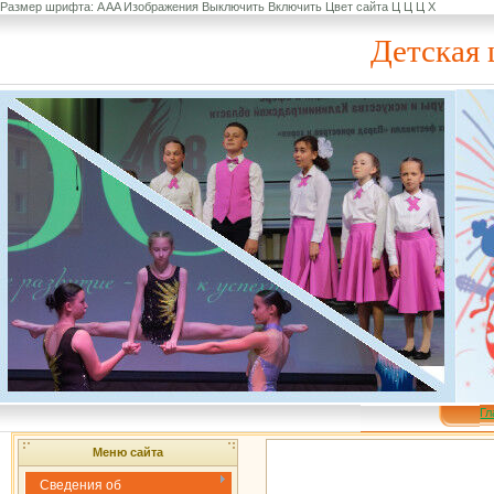
Размер шрифта:
A
A
A
Изображения
Выключить
Включить
Цвет сайта
Ц
Ц
Ц
Х
Детская 
Гл
Меню сайта
Сведения об