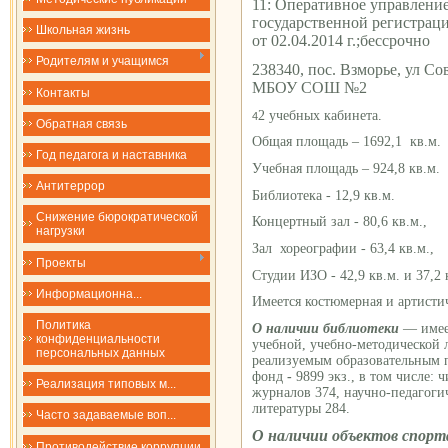
11:
Оперативное управлени
государственной регистрац
Школьная жизнь
от 02.04.2014 г.;бессрочно
Родителям и учащимся
238340, пос. Взморье, ул Сов
МБОУ СОШ №2
Контакты
2 учебных кабинета.
4
Обратная связь
Общая площадь – 1692,1 кв.м.
Год педагога и наставника
Учебная площадь – 924,8 кв.м.
Антитеррор
Библиотека - 12,9 кв.м.
Снижение бюрократической
Концертный зал - 80,6 кв.м.,
нагрузки
Зал хореографии - 63,4 кв.м.,
Проекты
Студии ИЗО - 42,9 кв.м. и 37,2 
​​​​​​​Информационна...
Имеется костюмерная и артистич
Политика
О наличии библиотеки
— имее
конфиденциальности
учебной, учебно-методической 
персональных данных
реализуемым образовательным
фонд
-
9899 экз., в том числе: 
Реализация типовых м...
журналов 374, научно-педагоги
литературы 284.
Часто задаваемые воп...
О наличии объектов спорт
Противодействие коррупции