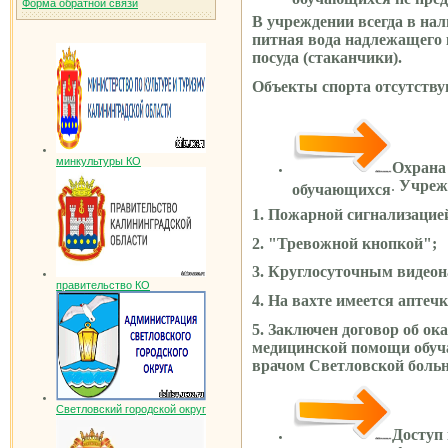
Форма обратной связи
В учреждении всегда в на
питная вода надлежащего 
посуда (стаканчики).
Объекты спорта отсутству
минкультуры КО
Охрана
.
Учреж
обучающихся
1. Пожарной сигнализацие
2. "Тревожной кнопкой";
3. Круглосуточным видео
правительство КО
4.
На вахте имеется аптечк
5. Заключен договор об ок
медицинской помощи обу
врачом Светловской боль
Светловский городской округ
Доступ