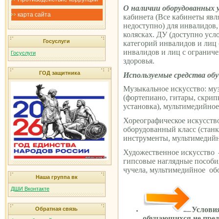
О наличии оборудованных 
карта сайта
кабинета (Все кабинеты яв
недоступно) для инвалидов
колясках. ДУ (доступно усл
Госуслуги
категорий инвалидов и лиц
инвалидов и лиц с ограни
Госуслуги
здоровья.
ГОД защитника
Используемые средства обу
Музыкальное искусство: м
(фортепиано, гитары, скрип
установка), мультимедийно
Хореографическое искусств
оборудованный класс (станк
инструменты, мультимедий
Художественное искусство
гипсовые наглядные пособи
чучела, мультимедийное о
Наша группа вк
ДШИ Вконтакте
Услови
Обратная связь
обучающихся не пред