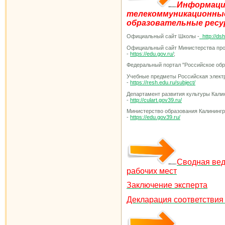
Информаци
телекоммуникационн
образовательные рес
Официальный сайт Школы -
http://ds
Официальный сайт Министерства пр
-
https://edu.gov.ru/
;
Федеральный портал "Российское обр
Учебные предметы Российская элект
-
https://resh.edu.ru/subject/
Департамент развития культуры Кали
-
http://culart.gov39.ru/
Министерство образования Калинингр
-
https://edu.gov39.ru/
Сводная вед
рабочих мест
Заключение эксперта
Декларация соответствия