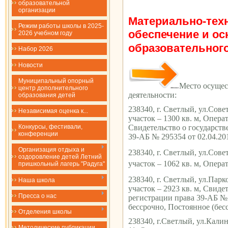
образовательной
организации
Материально-тех
Режим работы школы в 2025-
обеспечение и о
2026 учебном году
образовательного
Набор 2026
Новости
Муниципальный опорный
Место осущес
центр дополнительного
деятельности:
образования детей
238340, г. Светлый, ул.Сове
Независимая оценка к...
участок – 1300 кв. м, Опера
Конкурсы, фестивали,
Свидетельство о государств
конференции
39-АБ № 295354 от 02.04.201
Организация отдыха и
238340, г. Светлый, ул.Сове
оздоровление детей Летний
участок – 1062 кв. м, Опера
пришкольный лагерь "Радуга"
238340, г. Светлый, ул.Парк
Наша школа
участок – 2923 кв. м, Свиде
Пресса о нас
регистрации права 39-АБ № 2
бессрочно, Постоянное (бес
Отделения школы
238340, г.Светлый, ул.Кали
Методические публикации