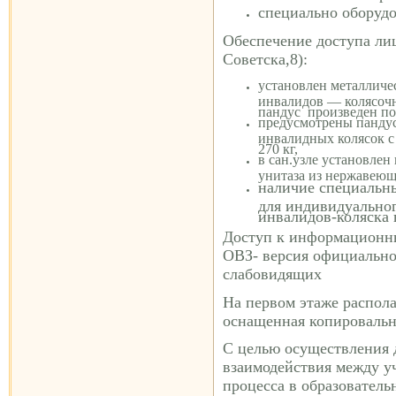
специально оборуд
Обеспечение доступа ли
Советска,8)
:
установлен металличе
инвалидов — колясоч
пандус произведен по
предусмотрены пандус
инвалидных колясок с
270 кг,
в сан.узле установлен
унитаза из нержавеющ
наличие специальны
для индивидуально
инвалидов-коляска 
Доступ к информационны
ОВЗ- версия официально
слабовидящих
На первом этаже распола
оснащенная копировальн
С целью осуществления 
взаимодействия между у
процесса в образовател