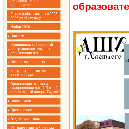
образовательной
образовате
организации
Режим работы школы в 2025-
2026 учебном году
Набор 2026
Новости
Муниципальный опорный
центр дополнительного
образования детей
Независимая оценка к...
Конкурсы, фестивали,
конференции
Организация отдыха и
оздоровление детей Летний
пришкольный лагерь "Радуга"
Наша школа
Пресса о нас
Отделения школы
Методические публикации