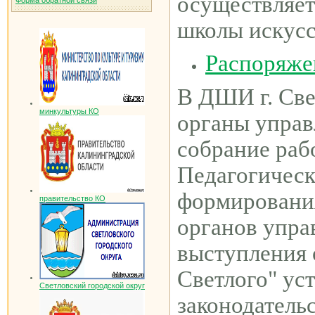
осуществляет
Форма обратной связи
школы искусс
Распоряже
В ДШИ г. Све
минкультуры КО
органы управ
собрание раб
Педагогическ
формирования
правительство КО
органов упра
выступления
Светлого" ус
Светловский городской округ
законодатель