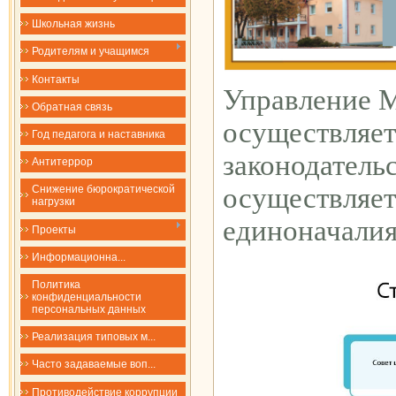
Школьная жизнь
Родителям и учащимся
Контакты
Управление 
Обратная связь
осуществляет
Год педагога и наставника
законодатель
Антитеррор
осуществляет
Снижение бюрократической
нагрузки
единоначалия
Проекты
​​​​​​​Информационна...
Политика
конфиденциальности
персональных данных
Реализация типовых м...
Часто задаваемые воп...
Противодействие коррупции