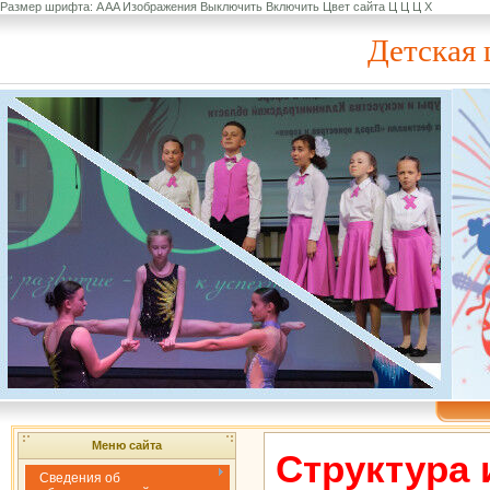
Размер шрифта:
A
A
A
Изображения
Выключить
Включить
Цвет сайта
Ц
Ц
Ц
Х
Детская 
Меню сайта
Структура 
Сведения об