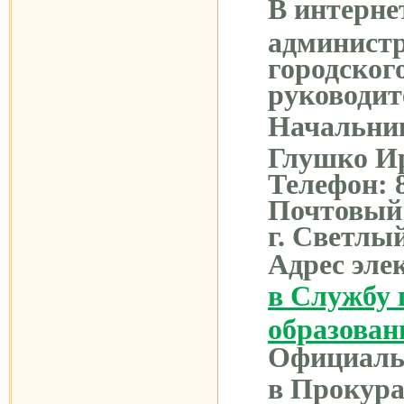
В интерн
админист
городског
руководит
Начальник
Глушко И
Телефон: 8
Почтовый 
г. Светлый
Адрес эле
в Службу 
образован
Официаль
в Прокура