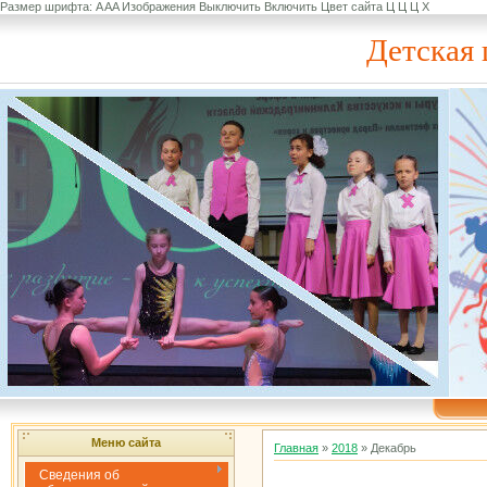
Размер шрифта:
A
A
A
Изображения
Выключить
Включить
Цвет сайта
Ц
Ц
Ц
Х
Детская 
Меню сайта
Главная
»
2018
»
Декабрь
Сведения об