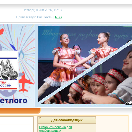
Четверг, 06.08.2026, 15:13
Приветствую Вас
Гость
|
RSS
Для слабовидящих
Включить версию для
слабовидящих