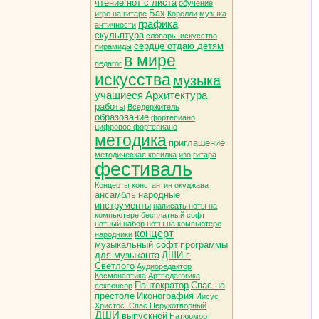
чтение нот с листа
обучение
Бах
игре на гитаре
Корелли
музыка
графика
античности
скульптура
словарь. искусство
сердце отдаю детям
пирамиды
в мире
педагог
искусства
музыка
учащиеся
Архитектура
работы
Вседержитель
образование
фортепиано
цифровое фортепиано
методика
приглашение
методическая копилка
изо
гитара
фестиваль
Концерты
константин окуджава
ансамбль
народные
инструменты
написать ноты на
компьютере
бесплатный софт
нотный набор ноты на компьютере
концерт
народники
музыкальный софт
программы
для музыканта
ДШИ г.
Светлого
Аудиоредактор
Космонавтика
Артпедагогика
Пантократор
Спас на
секвенсор
престоле
Иконография
Иисус
Христос. Спас Нерукотворный
ДШИ
выпускной
Натюрморт