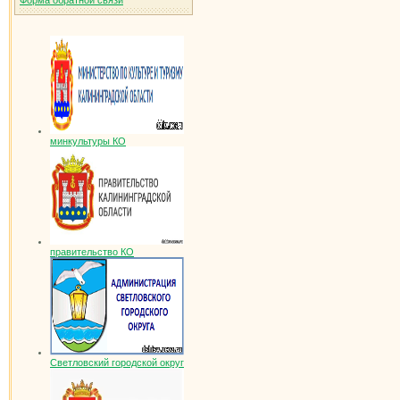
Форма обратной связи
минкультуры КО
правительство КО
Светловский городской округ