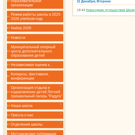
образовательной
11 Декабря, Вторник
организации
18:44
Новогодние путешествия Щелк
Режим работы школы в 2025-
2026 учебном году
Набор 2026
Новости
Муниципальный опорный
центр дополнительного
образования детей
Независимая оценка к...
Конкурсы, фестивали,
конференции
Организация отдыха и
оздоровление детей Летний
пришкольный лагерь "Радуга"
Наша школа
Пресса о нас
Отделения школы
Методические публикации