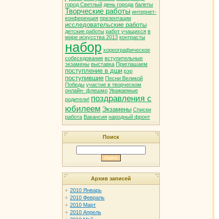
город Светлый
день города
балеты
Творческие работы
интернет-
конференция
презентации
исследовательские работы
детские работы
работ учащихся
в
мире искусства 2013
контрасты
набор
хореографическое
собеседование
вступительные
экзамены
выставка
Приглашаем
поступление в дши
рэр
поступившие
Песни Великой
Победы
участие в творческом
онлайн- флешмо
Уважаемые
поздравления с
родители!
юбилеем
Экзамены
Списки
работа
Вакансия
народный фронт
Поиск
Архив записей
2010 Январь
2010 Февраль
2010 Март
2010 Апрель