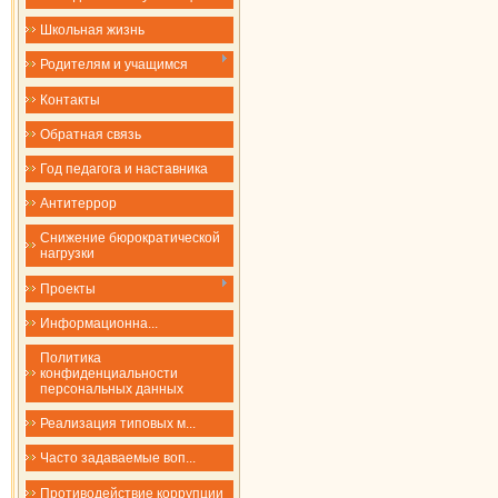
Школьная жизнь
Родителям и учащимся
Контакты
Обратная связь
Год педагога и наставника
Антитеррор
Снижение бюрократической
нагрузки
Проекты
​​​​​​​Информационна...
Политика
конфиденциальности
персональных данных
Реализация типовых м...
Часто задаваемые воп...
Противодействие коррупции