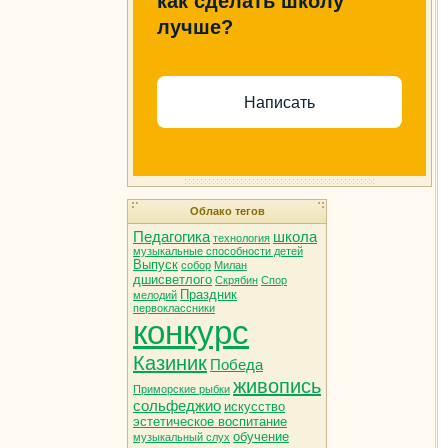
как сделать школу
лучше?
Написать
Облако тегов
Педагогика
школа
технология
музыкальные способности детей
Выпуск
собор
Милан
дшисветлого
Скрябин
Спор
Праздник
мелодий
первоклассники
конкурс
Казиник
Победа
живопись
Приморские рыбки
сольфеджио
искусство
эстетическое воспитание
обучение
музыкальный слух