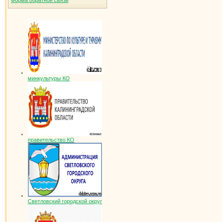
Форма обратной связи
минкультуры КО
правительство КО
Светловский городской округ