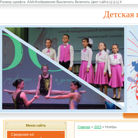
Размер шрифта:
A
A
A
Изображения
Выключить
Включить
Цвет сайта
Ц
Ц
Ц
Х
Детская 
Меню сайта
Главная
»
2023
»
Ноябрь
Сведения об