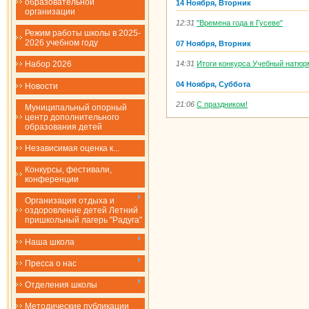
образовательной
14 Ноября, Вторник
организации
12:31
"Времена года в Гусеве"
Режим работы школы в 2025-
2026 учебном году
07 Ноября, Вторник
14:31
Итоги конкурса Учебный натюр
Набор 2026
04 Ноября, Суббота
Новости
21:06
С праздником!
Муниципальный опорный
центр дополнительного
образования детей
Независимая оценка к...
Конкурсы, фестивали,
конференции
Организация отдыха и
оздоровление детей Летний
пришкольный лагерь "Радуга"
Наша школа
Пресса о нас
Отделения школы
Методические публикации