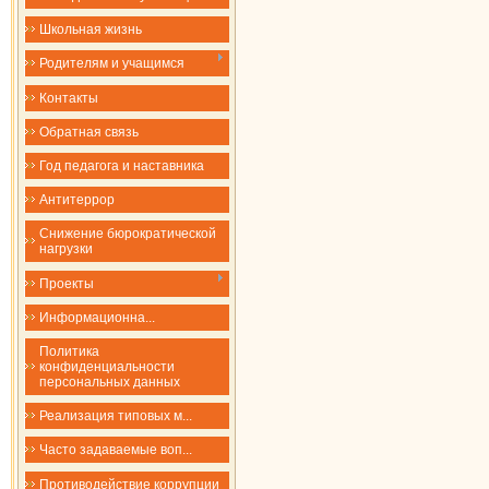
Школьная жизнь
Родителям и учащимся
Контакты
Обратная связь
Год педагога и наставника
Антитеррор
Снижение бюрократической
нагрузки
Проекты
​​​​​​​Информационна...
Политика
конфиденциальности
персональных данных
Реализация типовых м...
Часто задаваемые воп...
Противодействие коррупции