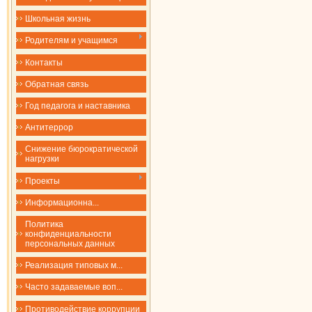
Школьная жизнь
Родителям и учащимся
Контакты
Обратная связь
Год педагога и наставника
Антитеррор
Снижение бюрократической
нагрузки
Проекты
​​​​​​​Информационна...
Политика
конфиденциальности
персональных данных
Реализация типовых м...
Часто задаваемые воп...
Противодействие коррупции