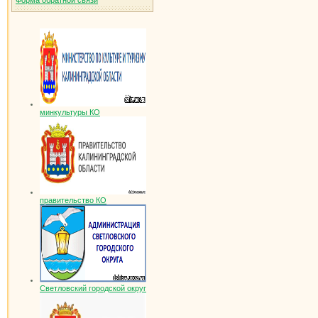
Форма обратной связи
минкультуры КО
правительство КО
Светловский городской округ