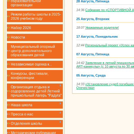
образовательной
28 Августа, Пятница
организации
14:36
Собрание по «СПОРТИВНОЙ 
Режим работы школы в 2025-
2026 учебном году
25 Августа, Вторник
18:07
Уважаемые родители!
Набор 2026
17 Августа, Понедельник
Новости
12:44
Региональный проект «Успех к
Муниципальный опорный
центр дополнительного
07 Августа, Пятница
образования детей
14:42
Заявление в летний пришкольн
Независимая оценка к...
ART-каникулы» (с 10 августа по 30 ав
Конкурсы, фестивали,
05 Августа, Среда
конференции
14:33
«Установление судеб погибших
Организация отдыха и
Отечества»
оздоровление детей Летний
пришкольный лагерь "Радуга"
Наша школа
Пресса о нас
Отделения школы
Методические публикации