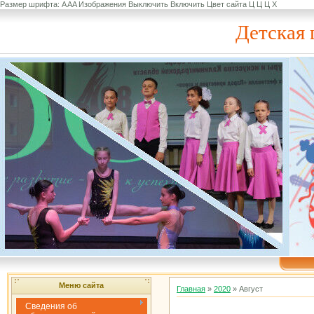
Размер шрифта:
A
A
A
Изображения
Выключить
Включить
Цвет сайта
Ц
Ц
Ц
Х
Детская 
Меню сайта
Главная
»
2020
»
Август
Сведения об