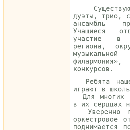
Существуют 
дуэты, трио, 
ансамбль пр
Учащиеся от
участие в к
региона, окр
музыкально
филармония»
конкурсов.
Ребята нашег
играют в школь
Для многих в
в их сердцах н
Уверенно пр
оркестровое о
поднимается п