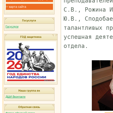
преподавателе
карта сайта
С.В., Рожина И
Ю.В., Сподобае
Госуслуги
талантливых пр
Госуслуги
успешная деяте
ГОД защитника
отдела.
Наша группа вк
ДШИ Вконтакте
Обратная связь