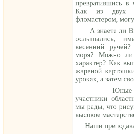
превратившись в ч
Как из двух о
фломастером, мог
А знаете ли В
ослышались, и
весенний ручей?
моря? Можно ли 
характер? Как выг
жареной картошки
уроках, а затем св
Ю
ные
участники облас
мы рады, что рису
высокое мастерств
Наши преподава