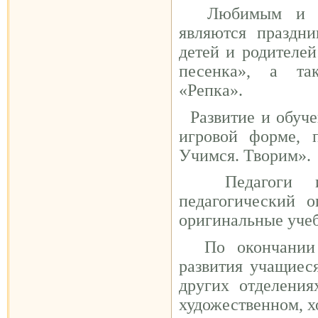
Любимым и ожи
являются праздн
детей и родителей
песенка», а та
«Репка».
Развитие и обучен
игровой форме, 
Учимся. Творим».
Педагоги исп
педагогический 
оригинальные уче
По окончании о
развития учащиес
других отделени
художественном, х