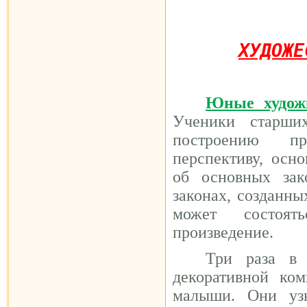
ХУДОЖЕ
Юные худож
Ученики старши
построению пр
перспективу, осн
об основных зак
законах, созданны
может состоят
произведение.
Три раза в
декоративной ко
малыши. Они узн