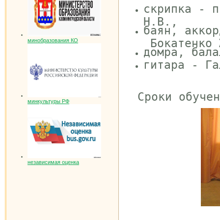
скрипка - п
Н.В.,
баян, аккор
Бокатенко 
минобразования КО
домра, бала
гитара - Га
Сроки обучен
минкультуры РФ
независимая оценка