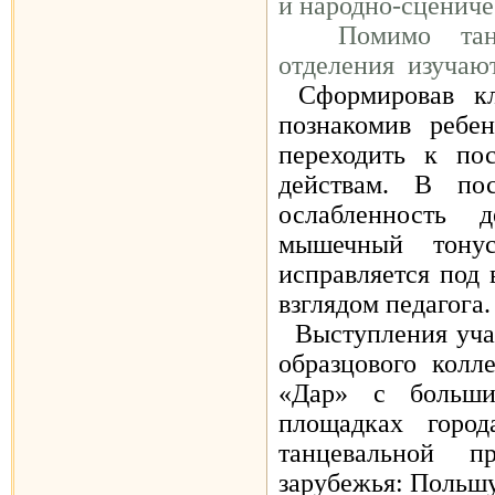
и народно-сцениче
Помимо танце
отделения изучают
Сформировав кл
познакомив ребе
переходить к по
действам. В по
ослабленность 
мышечный тону
исправляется под
взглядом педагога
Выступления учащ
образцового колл
«Дар» с больши
площадках горо
танцевальной 
зарубежья: Польш