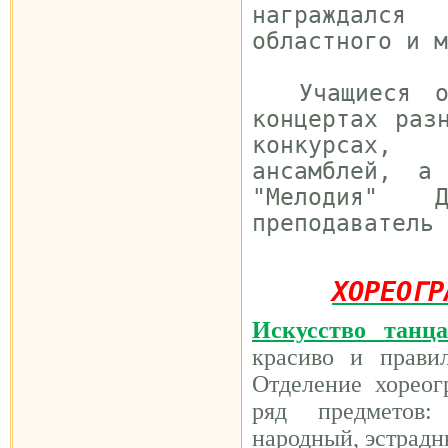
награждался
областного и 
Учащиеся от
концертах раз
конкурсах,
ансамблей, а
"Мелодия" 
преподаватель 
ХОРЕОГР
И
скусство танца
красиво и прави
Отделение хорео
ряд предметов:
народный, эстрадн