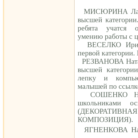
МИСЮРИНА Ларис
высшей категори
ребята учатся о
умению работы с ц
ВЕСЕЛКО Ирина 
первой категории.
РЕЗВАНОВА Натал
высшей категории
лепку и компью
малышей по ссылк
СОШЕНКО
На
школьниками о
(ДЕКОРАТИВН
КОМПОЗИЦИЯ).
ЯГНЕНКОВА Над