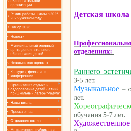
образовательной
организации
Детская школа
Режим работы школы в 2025-
2026 учебном году
Набор 2026
Новости
Профессионально
Муниципальный опорный
отделениях:
центр дополнительного
образования детей
Независимая оценка к...
Раннего эстетич
Конкурсы, фестивали,
конференции
3-5 лет.
Организация отдыха и
Музыкальное
– о
оздоровление детей Летний
пришкольный лагерь "Радуга"
лет.
Наша школа
Хореографичес
Пресса о нас
обучения 5-7 лет.
Художественное
Отделения школы
Методические публикации