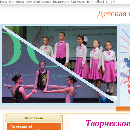
Размер шрифта:
A
A
A
Изображения
Выключить
Включить
Цвет сайта
Ц
Ц
Ц
Х
Детская 
Меню сайта
Творческое
Сведения об