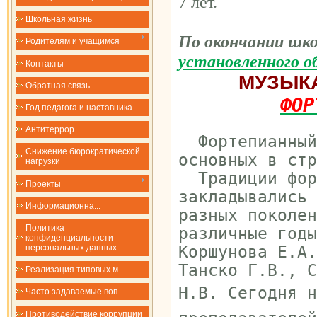
7 лет.
Школьная жизнь
По окончании шк
Родителям и учащимся
установленного об
Контакты
МУЗЫК
Обратная связь
ФОР
Год педагога и наставника
Антитеррор
Фортепианный 
Снижение бюрократической
основных в стр
нагрузки
Традиции форт
Проекты
закладывались 
​​​​​​​Информационна...
разных поколен
Политика
различные годы
конфиденциальности
Коршунова Е.А.
персональных данных
Танско Г.В.,
С
Реализация типовых м...
Н.В.
Сегодня н
Часто задаваемые воп...
Противодействие коррупции