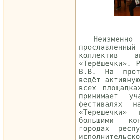
Неизменно р
прославлен
коллектив а
«Терёшечки». 
В.В. На прот
ведёт активну
всех площадка
принимает у
фестивалях н
«Терёшечки» 
большими ко
городах респ
исполнительс