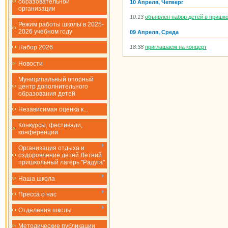
образовательной
10 Апреля, Четверг
организации
10:13
объявлен набор детей в пришк
Режим работы школы в 2025-
2026 учебном году
09 Апреля, Среда
18:38
приглашаем на концерт
Набор 2026
Новости
Муниципальный опорный
центр дополнительного
образования детей
Независимая оценка к...
Конкурсы, фестивали,
конференции
Организация отдыха и
оздоровление детей Летний
пришкольный лагерь "Радуга"
Наша школа
Пресса о нас
Отделения школы
Методические публикации