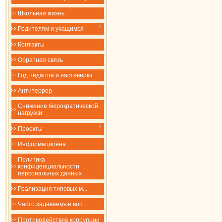
Школьная жизнь
Родителям и учащимся
Контакты
Обратная связь
Год педагога и наставника
Антитеррор
Снижение бюрократической
нагрузки
Проекты
​​​​​​​Информационна...
Политика
конфиденциальности
персональных данных
Реализация типовых м...
Часто задаваемые воп...
Противодействие коррупции