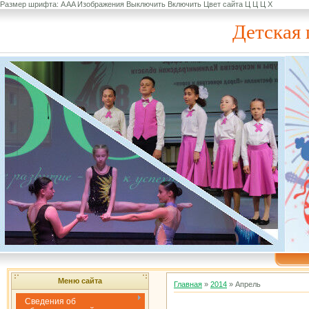
Размер шрифта:
A
A
A
Изображения
Выключить
Включить
Цвет сайта
Ц
Ц
Ц
Х
Детская 
Меню сайта
Главная
»
2014
»
Апрель
Сведения об