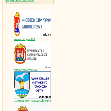
Форма обратной связи
минкультуры КО
правительство КО
Светловский городской округ