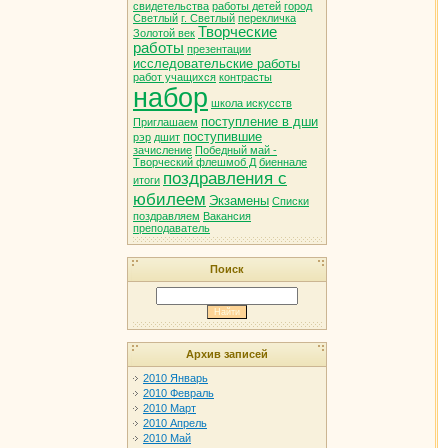
свидетельства
работы детей
город
Светлый
г. Светлый
перекличка
Творческие
Золотой век
работы
презентации
исследовательские работы
работ учащихся
контрасты
набор
школа искусств
поступление в дши
Приглашаем
поступившие
рэр
дшит
зачисление
Победный май -
Творческий флешмоб Д
биеннале
поздравления с
итоги
юбилеем
Экзамены
Списки
поздравляем
Вакансия
преподаватель
Поиск
Архив записей
2010 Январь
2010 Февраль
2010 Март
2010 Апрель
2010 Май