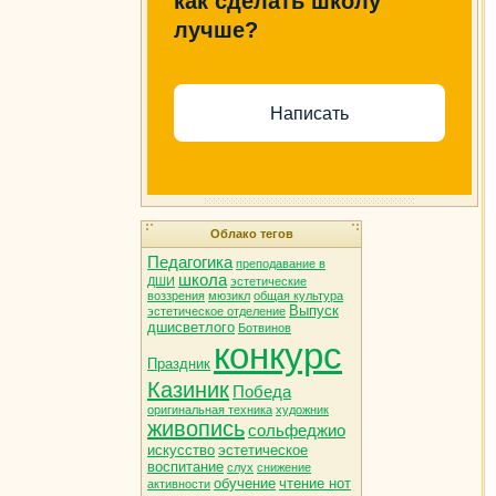
как сделать школу
лучше?
Написать
Облако тегов
Педагогика
преподавание в
школа
ДШИ
эстетические
воззрения
мюзикл
общая культура
Выпуск
эстетическое отделение
дшисветлого
Ботвинов
конкурс
Праздник
Казиник
Победа
оригинальная техника
художник
живопись
сольфеджио
искусство
эстетическое
воспитание
слух
снижение
обучение
чтение нот
активности