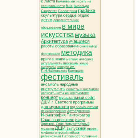
с листа
Камаева
как играть на
Бах
специальности
Вивальди
графика
Скарлатти
Палестрина
скульптура
сердце отдаю
детям
дополнительное
в мире
образование
искусства
музыка
Архитектура
учащиеся
работы
образование
синтезатор
методика
фортепиано
приглашение
мелкая моторика
актуальность программ
юные
виртуозы
конкурс им.
П.И.Чайковского
Камерале
фестиваль
ансамбль
народные
инструменты
солисты и ансамбли
написать ноты на компьютере
концерт
музыкальный софт
ДШИ г. Светлого
программы
для музыканта
год Космонавтики
психокоррекция
Артпедагогика
Иконография
Пантократор
Спас на престоле
Иисус
Христос. Спас Нерукотворный
ДШИ
выпускной
мозаика
проект
мифологический
пейзаж
религиозный
Натюрморт
получение