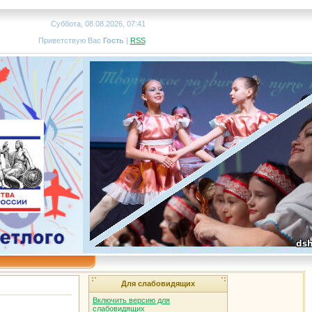
Суббота, 08.08.2026, 07:41
Приветствую Вас
Гость
|
RSS
Для слабовидящих
Включить версию для
слабовидящих