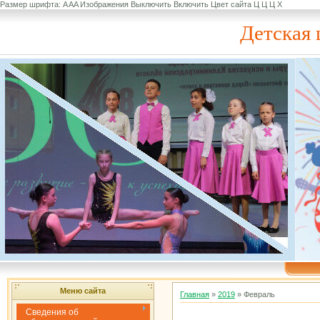
Размер шрифта:
A
A
A
Изображения
Выключить
Включить
Цвет сайта
Ц
Ц
Ц
Х
Детская 
Меню сайта
Главная
»
2019
»
Февраль
Сведения об