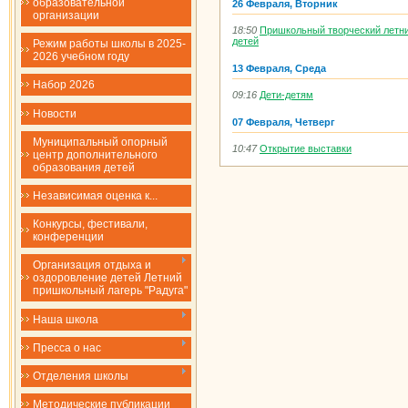
образовательной
26 Февраля, Вторник
организации
18:50
Пришкольный творческий летн
детей
Режим работы школы в 2025-
2026 учебном году
13 Февраля, Среда
Набор 2026
09:16
Дети-детям
Новости
07 Февраля, Четверг
Муниципальный опорный
10:47
Открытие выставки
центр дополнительного
образования детей
Независимая оценка к...
Конкурсы, фестивали,
конференции
Организация отдыха и
оздоровление детей Летний
пришкольный лагерь "Радуга"
Наша школа
Пресса о нас
Отделения школы
Методические публикации