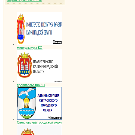
Форма обратной связи
минкультуры КО
правительство КО
Светловский городской округ