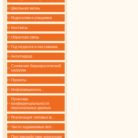
Школьная жизнь
Родителям и учащимся
Контакты
Обратная связь
Год педагога и наставника
Антитеррор
Снижение бюрократической
нагрузки
Проекты
​​​​​​​Информационна...
Политика
конфиденциальности
персональных данных
Реализация типовых м...
Часто задаваемые воп...
Противодействие коррупции