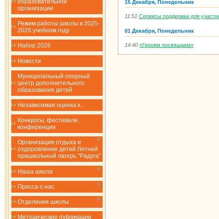
образовательной
15 Декабря, Понедельник
организации
11:51
Сервисы поддержки для участ
Режим работы школы в 2025-
2026 учебном году
01 Декабря, Понедельник
14:40
«Героям посвящаем»
Набор 2026
Новости
Муниципальный опорный
центр дополнительного
образования детей
Независимая оценка к...
Конкурсы, фестивали,
конференции
Организация отдыха и
оздоровление детей Летний
пришкольный лагерь "Радуга"
Наша школа
Пресса о нас
Отделения школы
Методические публикации