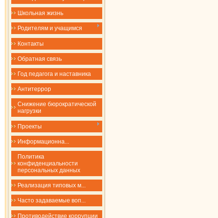
Школьная жизнь
Родителям и учащимся
Контакты
Обратная связь
Год педагога и наставника
Антитеррор
Снижение бюрократической
нагрузки
Проекты
​​​​​​​Информационна...
Политика
конфиденциальности
персональных данных
Реализация типовых м...
Часто задаваемые воп...
Противодействие коррупции