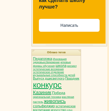
как сделать школу
лучше?
Написать
Облако тегов
Педагогика
Инновация
здоровьесбережение
игровые
школа
формы обучения
мюзикл
эстетические воззрения
эстетическое отделение
музыкальные способности детей
Выпуск
дшисветлого
Праздник
конкурс
Казиник
Победа
оригинальная техника
масляная
живопись
пастель
сольфеджио
эстетическое
воспитание
искусство
слух