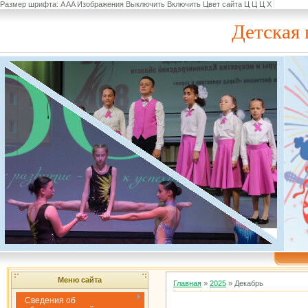
Размер шрифта:
A
A
A
Изображения
Выключить
Включить
Цвет сайта
Ц
Ц
Ц
Х
Детская 
Меню сайта
Главная
»
2025
»
Декабрь
Сведения об