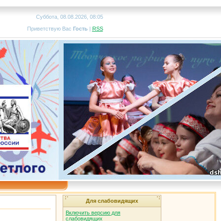
Суббота, 08.08.2026, 08:05
Приветствую Вас
Гость
|
RSS
Для слабовидящих
Включить версию для
слабовидящих