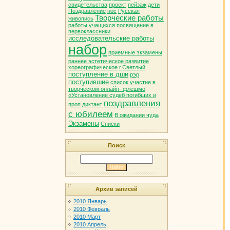
свидетельства
проект
пейзаж
дети
Поздравление
нос
Русская
Творческие работы
живопись
работы учащихся
посвящение в
первоклассники
исследовательские работы
набор
приемные экзамены
раннее эстетическое развитие
хореографическое
г.Светлый
поступление в дши
рэр
поступившие
список
участие в
творческом онлайн- флешмо
«Установление судеб погибших и
поздравления
проп
диктант
с юбилеем
В ожидании чуда
Экзамены
Списки
Поиск
Архив записей
2010 Январь
2010 Февраль
2010 Март
2010 Апрель