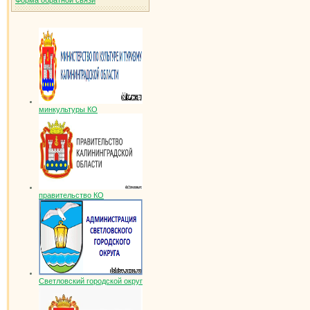
Форма обратной связи
минкультуры КО
правительство КО
Светловский городской округ