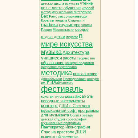
чтение
детская школа искусств
нот с листа
обучение
игровой
метод
Музыкальная литература
Бах
Рамо
лассо
монтеверди
Корелли
гендель
Скарлатти
графика
скульптура
храмы
сердце
Греция
Месопотамия
в
отдаю детям
педагог
мире искусства
музыка
Архитектура
учащиеся
работы
творчество
образование
конкурс педагогов
цифровое фортепиано
методика
приглашение
Дошкольники
Преподавание
конкурс
им. П.И.Чайковского
фестиваль
ансамбль
константин окуджава
народные инструменты
концерт
ДШИ г. Светлого
музыкальный софт
программы
для музыканта
Солист
звезда
детская студия
хореография
музыкальные программы
Пантократор
Иконография
ДШИ
Спас на престоле
выпускной
получение